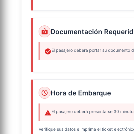
Documentación Requerid
badge
El pasajero deberá portar su documento de
check_circle
Hora de Embarque
schedule
El pasajero deberá presentarse 30 minutos a
warning
Verifique sus datos e imprima el ticket electrónic