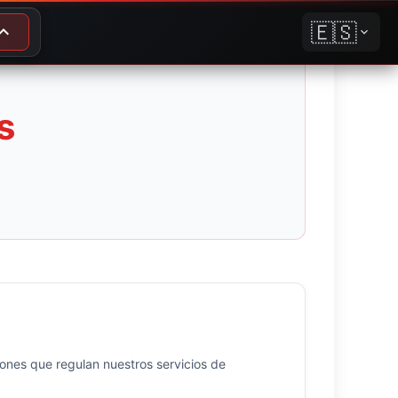
🇪🇸
and_more
expand_more
s
ones que regulan nuestros servicios de