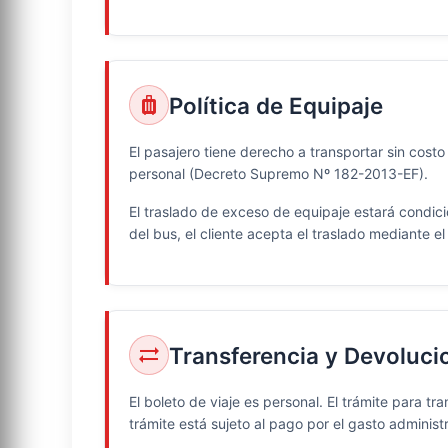
Política de Equipaje
luggage
El pasajero tiene derecho a transportar sin cost
personal (Decreto Supremo Nº 182-2013-EF).
El traslado de exceso de equipaje estará condic
del bus, el cliente acepta el traslado mediante e
Transferencia y Devoluci
sync_alt
El boleto de viaje es personal. El trámite para tr
trámite está sujeto al pago por el gasto administr