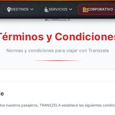
expand_more
expand_more
exp
location_on
airline_seat_recline_normal
corporate_fare
DESTINOS
SERVICIOS
CORPORATIVO
Términos y Condicione
Normas y condiciones para viajar con Transzela
je
dos nuestros pasajeros, TRANSZELA establece las siguientes condici